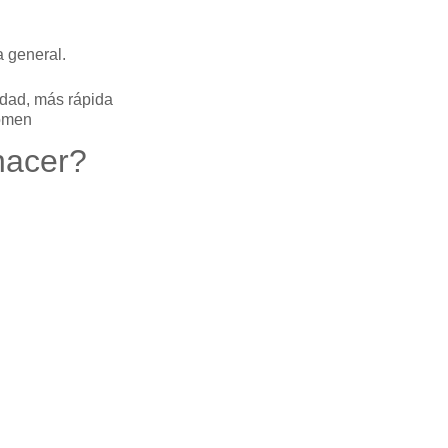
a general.
dad, más rápida
domen
hacer?