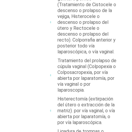
(Tratamiento de Cistocele o
descenso
o prolapso
de la
vejiga, Histeroce
le o
descenso o prolapso del
útero y Re
ctocele o
descenso
o prolapso
del
recto).
Colporrafia anterior y
posterior todo vía
laparoscópica, o vía vaginal.
Tratamiento del prolapso de
cúpula vaginal (Colpopexia o
Colposacropexia, por vía
abierta por laparatomía, por
vía vaginal o por
laparoscopia.
Histerectomía (extirpación
del útero o extracción de la
matriz). por vía vaginal, o vía
abierta por laparatomía, o
por vía laparoscópica.
Ligadura de trompas o