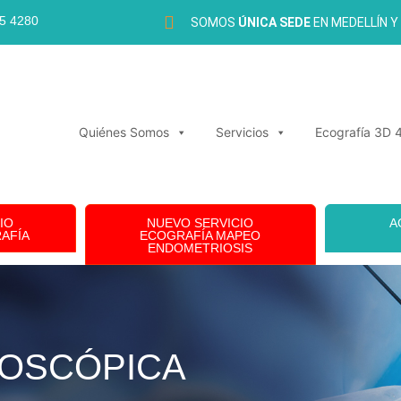
35 4280
SOMOS
ÚNICA SEDE
EN MEDELLÍN Y
Quiénes Somos
Servicios
Ecografía 3D 
IO
NUEVO SERVICIO
A
AFÍA
ECOGRAFÍA MAPEO
ENDOMETRIOSIS
ROSCÓPICA