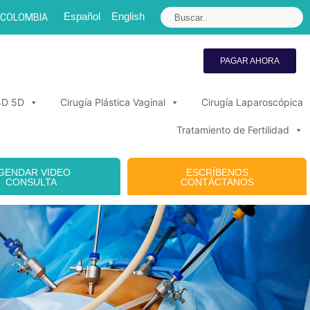
Español
English
 COLOMBIA
PAGAR AHORA
4D 5D
Cirugía Plástica Vaginal
Cirugía Laparoscópica
Tratamiento de Fertilidad
GENDAR VIDEO
ESCRÍBENOS
CONSULTA
CONTÁCTANOS