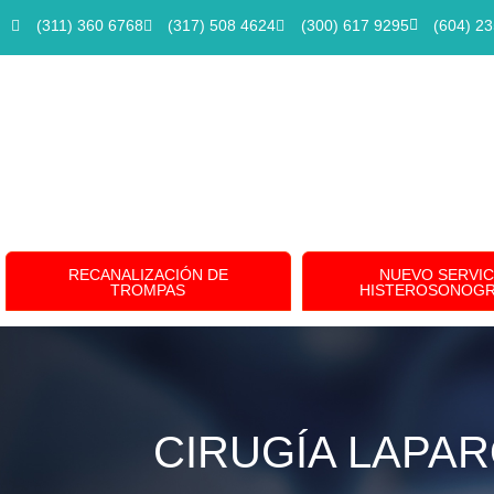
(311) 360 6768
(317) 508 4624
(300) 617 9295
(604) 2
RECANALIZACIÓN DE
NUEVO SERVIC
TROMPAS
HISTEROSONOGR
CIRUGÍA LAPA