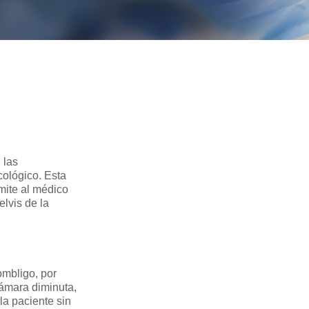
 las
cológico. Esta
mite al médico
elvis de la
ombligo, por
cámara diminuta,
la paciente sin